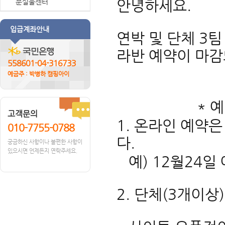
안녕하세요.
분실물센터
입급계좌안내
연박 및 단체 3팀
라반 예약이 마
558601-04-316733
예금주 : 박병하 캠핑아이
* 예약 
고객문의
1. 온라인 예약
010-7755-0788
다.
궁금하신 사항이나 불편한 사항이
있으시면 언제든지 연락주세요.
예) 12월24일
2. 단체(3개이상)