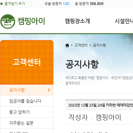
즐겨찾기 추가
오늘 방문자
120
총 방문자
568,809
캠핑장소개
시설안
고객센터
공지사항
고객센터
공지사항
색다르고 특별한 여행! 캠핑아이 - 국민여가캠핑장
함께하세요.
공지사항
입금자를 찾습니다
2023년 12월 23일,24일 카라반 예약마감
묻고 답하기
작성자
캠핑아이
|
자주묻는 질문